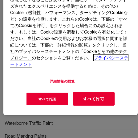
ズされたエクスペリエンスを提供するために、その他の
Cookie（機能性、パフォーマンス、ターゲティングCookieな
とは
FASTRACK™ E-2706 ER Emulsion
?
ど）の設定を推奨します。これらのCookieは、下部の「すべ
てのCookieを許可」をクリックした場合にのみ設定されま
Easy to formulate, quick-dry polymer enabling water-
す。もしくは、Cookie設定を調整してCookieを有効化してく
based road marking formulations with fast drying
ださい。当社のCookieの使用およびお客様の選択に関する詳
performance and good glass bead retention. Due to this
細については、下部の「詳細情報の閲覧」をクリックし、当
unique technology, it allows the following for water-based
社のプライバシーステートメントの「Cookieとその他のテク
ノロジー」のセクションをご覧ください。
プライバシーステ
road marking formulations compared to solvent-based: •
ートメント
Improved road safety due to long term resistance to
exposure to climatic conditions and traffic (improved
glass bead retention), • Lower application and life cycle
詳細情報の閲覧
cost • Water-borne >
すべて許可
すべて拒否
用途
Waterborne Traffic Paint
Road Marking Paints