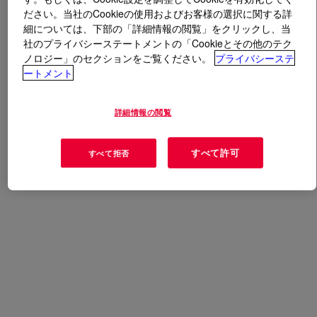
ださい。当社のCookieの使用およびお客様の選択に関する詳
細については、下部の「詳細情報の閲覧」をクリックし、当
とは
Ethoxypolyglycol (EPG)
?
社のプライバシーステートメントの「Cookieとその他のテク
ノロジー」のセクションをご覧ください。
プライバシーステ
ートメント
詳細情報の閲覧
A high boiling glycol ether
すべて許可
すべて拒否