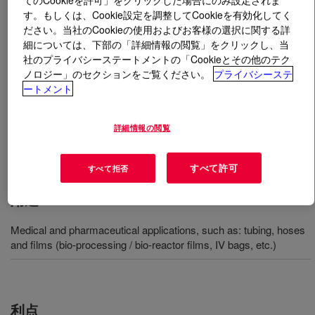
す。もしくは、Cookie設定を調整してCookieを有効化してく
ださい。当社のCookieの使用およびお客様の選択に関する詳
とは
ENGAGE™ 8480K HEALTH+™ Polyolefin
細については、下部の「詳細情報の閲覧」をクリックし、当
Elastomer
?
社のプライバシーステートメントの「Cookieとその他のテク
ノロジー」のセクションをご覧ください。
プライバシーステ
Polyolefin elastomer that offers excellent performance as
ートメント
a contact layer in multilayer film structures and extrusion
of tubing and hoses for medical and pharmaceutical
詳細情報の閲覧
applications. It has good clarity, toughness, and
flexibility.
すべて許可
すべて拒否
用途
Medical and pharmaceutical applications, such as: tubing, hoses
and films (bio-processing / bio-reactor films, IV bags, etc.)
利点