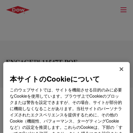
ENGAGE™ 11547T POE
本サイトのCookieについて
このウェブサイトでは、サイトを機能させる目的のみに必要
なCookieを使用しています。ブラウザ上でCookieのブロッ
とは
ENGAGE™ 11547T POE
?
クまたは警告を設定できますが、その場合、サイトが部分的
に機能しなくなることがあります。当社サイトのパーソナラ
High Performance Polyolefin Elastomers for TPO
イズされたエクスペリエンスを提供するために、その他の
(thermoplastic polyolefin) compounds, offering high flow
Cookie（機能性、パフォーマンス、ターゲティングCookie
and superior impact modifier. TPO formulations
など）の設定を推奨します。これらのCookieは、下部の「す