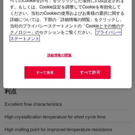
べてのCookieを許可」をクリックした場合にのみ設定されま
containing this material combine very good processing
す。もしくは、Cookie設定を調整してCookieを有効化して
behavior with an excellent stiffness/toughness balance
ください。当社のCookieの使用およびお客様の選択に関する
for automotive parts, such as bumper fascia.
詳細については、下部の「詳細情報の閲覧」をクリックし、
当社のプライバシーステートメントの「Cookieとその他のテ
クノロジー」のセクションをご覧ください。
プライバシー
用途
ステートメント
TPO polymer impact modification
詳細情報の閲覧
Automotive market
すべて許可
すべて拒否
利点
Excellent flow characteristics
High crystallization temperature for short cycle time
High melting point for improved temperature resistance