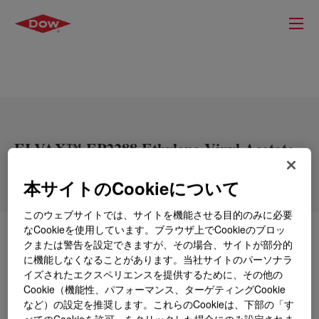
ELVAX™ EP2288 Ethylene Vinyl Acetate
Copolymer
本サイトのCookieについて
このウェブサイトでは、サイトを機能させる目的のみに必要
なCookieを使用しています。ブラウザ上でCookieのブロッ
とは
ELVAX™ EP2288 Ethylene Vinyl Acetate
クまたは警告を設定できますが、その場合、サイトが部分的
Copolymer
?
に機能しなくなることがあります。当社サイトのパーソナラ
イズされたエクスペリエンスを提供するために、その他の
An ethylene-vinyl acetate copolymer resin for use in
Cookie（機能性、パフォーマンス、ターゲティングCookie
など）の設定を推奨します。これらのCookieは、下部の「す
industrial applications.
べてのCookieを許可」をクリックした場合にのみ設定されま