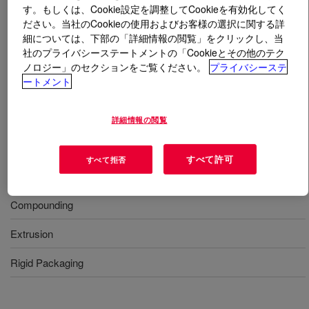
す。もしくは、Cookie設定を調整してCookieを有効化してく
ださい。当社のCookieの使用およびお客様の選択に関する詳
とは
ELVAX™ 750 Ethylene Vinyl Acetate
細については、下部の「詳細情報の閲覧」をクリックし、当
Copolymer
?
社のプライバシーステートメントの「Cookieとその他のテク
ノロジー」のセクションをご覧ください。
プライバシーステ
An ethylene-vinyl acetate copolymer resin for use in
ートメント
industrial applications.
詳細情報の閲覧
用途
すべて許可
すべて拒否
Molding
Compounding
Extrusion
Rigid Packaging