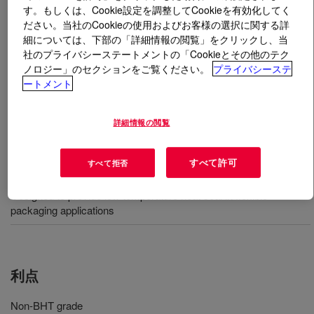
す。もしくは、Cookie設定を調整してCookieを有効化してく
ださい。当社のCookieの使用およびお客様の選択に関する詳
とは
ELVAX™ 3176BFZ Ethylene Vinyl Acetate
細については、下部の「詳細情報の閲覧」をクリックし、当
Copolymer
?
社のプライバシーステートメントの「Cookieとその他のテク
ノロジー」のセクションをご覧ください。
プライバシーステ
An extrudable ethylene-vinyl acetate copolymer resin
ートメント
available in pellet form for use in conventional extrusion
equipment designed to process polyethylene resins.
詳細情報の閲覧
用途
すべて許可
すべて拒否
Designed to provide low temperature heat seal in flexible
packaging applications
利点
Non-BHT grade