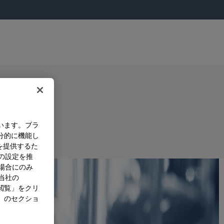
います。ブラ
分的に機能し
を提供するた
）の設定を推
た場合にのみ
。当社の
閲覧」をクリ
」のセクショ