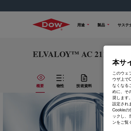
用途
製品
サステ
ELVALOY™ AC 2116 Acryl
本サイ
このウェ
ウザ上で
なくなる
概要
物性
技術資料
サンプル オプ
めに、その
奨します。
設定されま
Cook
ックし、
ンをご覧