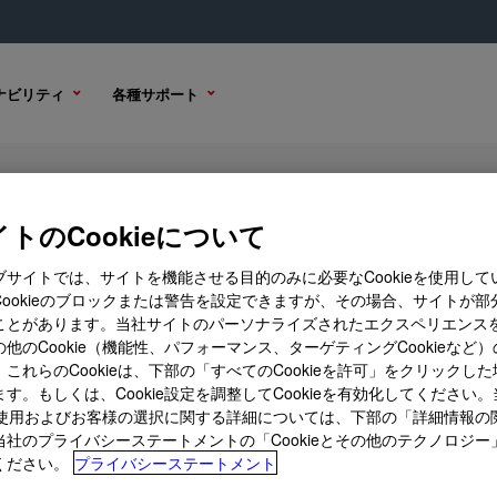
ナビリティ
各種サポート
ate Copolymer
トのCookieについて
ブサイトでは、サイトを機能させる目的のみに必要なCookieを使用して
Cookieのブロックまたは警告を設定できますが、その場合、サイトが部
ことがあります。当社サイトのパーソナライズされたエクスペリエンス
ション
購入オプション
他のCookie（機能性、パフォーマンス、ターゲティングCookieなど
これらのCookieは、下部の「すべてのCookieを許可」をクリックし
す。もしくは、Cookie設定を調整してCookieを有効化してください
ieの使用およびお客様の選択に関する詳細については、下部の「詳細情報の
当社のプライバシーステートメントの「Cookieとその他のテクノロジー
ください。
プライバシーステートメント