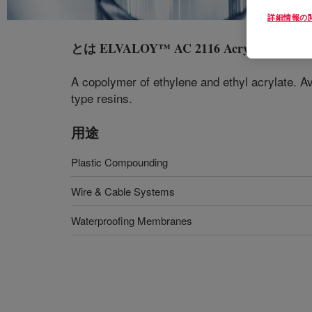
詳細情報の
とは
ELVALOY™ AC 2116 Acrylate Copol
A copolymer of ethylene and ethyl acrylate. Av
type resins.
用途
Plastic Compounding
Wire & Cable Systems
Waterproofing Membranes