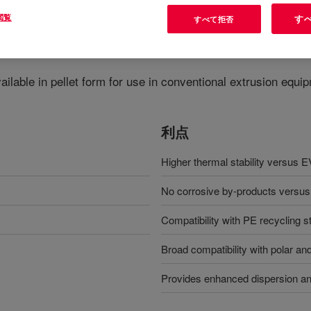
閲覧
す
すべて拒否
ymer
?
ailable in pellet form for use in conventional extrusion equ
利点
Higher thermal stability versus 
No corrosive by-products versu
Compatibility with PE recycling 
Broad compatibility with polar an
Provides enhanced dispersion and d