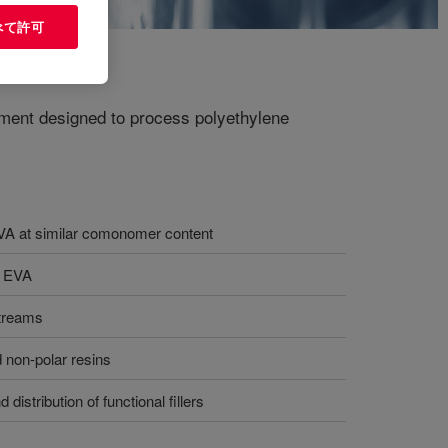
べて許可
ipment designed to process polyethylene
EVA at similar comonomer content
s EVA
streams
d non-polar resins
istribution of functional fillers