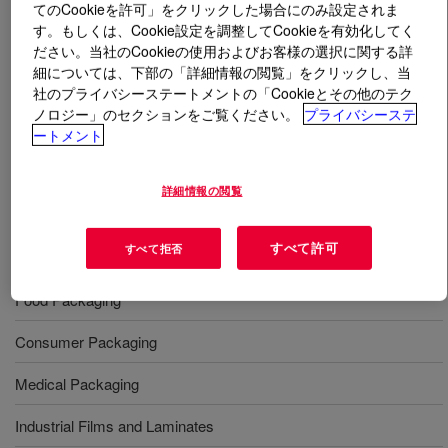
てのCookieを許可」をクリックした場合にのみ設定されま
す。もしくは、Cookie設定を調整してCookieを有効化してく
とは
ELVALOY™ AC 1913 Acrylate Copolymer
?
ださい。当社のCookieの使用およびお客様の選択に関する詳
細については、下部の「詳細情報の閲覧」をクリックし、当
社のプライバシーステートメントの「Cookieとその他のテク
Copolymer of ethylene and methyl acrylate. It is
ノロジー」のセクションをご覧ください。
プライバシーステ
available in pellet form for use in conventional extrusion
ートメント
equipment designed to process polyethylene type resins.
詳細情報の閲覧
用途
すべて許可
すべて拒否
Plastic Compounding
Food Packaging
Consumer Packaging
Medical Packaging
Industrial Films and Laminates