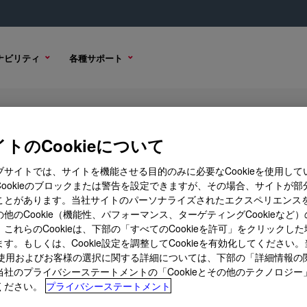
ナビリティ
各種サポート
ylate Copolymer
トのCookieについて
ブサイトでは、サイトを機能させる目的のみに必要なCookieを使用して
Cookieのブロックまたは警告を設定できますが、その場合、サイトが部
ことがあります。当社サイトのパーソナライズされたエクスペリエンス
 オプション
購入オプション
他のCookie（機能性、パフォーマンス、ターゲティングCookieなど
これらのCookieは、下部の「すべてのCookieを許可」をクリックし
す。もしくは、Cookie設定を調整してCookieを有効化してください
ieの使用およびお客様の選択に関する詳細については、下部の「詳細情報の
当社のプライバシーステートメントの「Cookieとその他のテクノロジー
ください。
プライバシーステートメント