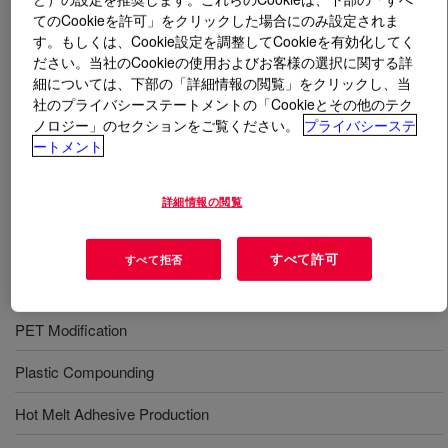
てのCookieを許可」をクリックした場合にのみ設定されま
す。もしくは、Cookie設定を調整してCookieを有効化してく
とは
ELVALOY™ AC 12024S Acrylate Copolymer
?
ださい。当社のCookieの使用およびお客様の選択に関する詳
細については、下部の「詳細情報の閲覧」をクリックし、当
It is an ethylene–methyl acrylate copolymer supplied in
社のプライバシーステートメントの「Cookieとその他のテク
pellet form for use in conventional polyethylene-type
ノロジー」のセクションをご覧ください。
プライバシーステ
processing equipment. It supports polymer modification,
ートメント
masterbatch, adhesive, film, and recycling-related
applications where toughness, processability,
詳細情報の閲覧
compatibility, and thermal stability are desired.
すべて許可
すべて拒否
用途
PET Modification
Plastic Compounding
Hot Melt Adhesive Production