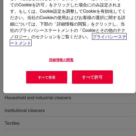
てのCookieを許可」をクリックした場合にのみ設定されま
す。もしくは、Cookie設定を調整してCookieを有効化してく
とは
ECOSURF™ SA-15 Surfactant
?
ださい。当社のCookieの使用およびお客様の選択に関する詳
細については、下部の「詳細情報の閲覧」をクリックし、当
A water soluble, biodegradable seed oil surfactant with
社のプライバシーステートメントの「Cookieとその他のテク
low odor used in applications such as paints and
ノロジー」のセクションをご覧ください。
プライバシーステ
coatings, pulp and paper, agrochemicals, hard surface
ートメント
cleaners, high performance cleaners, oilfield, and textile​.
詳細情報の閲覧
用途
すべて許可
すべて拒否
Paints and coatings
Household and industrial cleaners
Institutional cleaners
Textiles