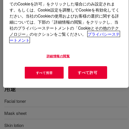
てのCookieを許可」をクリックした場合にのみ設定されま
す。もしくは、Cookie設定を調整してCookieを有効化してく
とは
EcoSmooth™ Fluid 75-H-450C Personal Care
ださい。当社のCookieの使用およびお客様の選択に関する詳
Grade
?
細については、下部の「詳細情報の閲覧」をクリックし、当
社のプライバシーステートメントの「Cookieとその他のテク
A moderate-viscosity fluid that provides emolliency,
ノロジー」のセクションをご覧ください。
プライバシーステ
ートメント
solvency, and slipperiness in facial toner, skin lotions,
antiperspirants, eye makeup removers, and deodorants.
At the same time, it can offer several other benefits,
詳細情報の閲覧
such as the ability to efficiently wet pigments. INCI:
PEG/PPG-17/6 Copolymer.
すべて許可
すべて拒否
用途
Facial toner
Mask sheet
Skin lotion