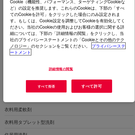
Cookie（機能性、パフォーマンス、ターゲティングCookieな
ど）の設定を推奨します。これらのCookieは、下部の「すべ
とは
EcoSense™ NS 806 Surfactant
?
てのCookieを許可」をクリックした場合にのみ設定されま
す。もしくは、Cookie設定を調整してCookieを有効化してく
ださい。当社のCookieの使用およびお客様の選択に関する詳
ノニオン界面活性剤。ホームケア用に設計。湿潤性、浸
細については、下部の「詳細情報の閲覧」をクリックし、当
透性、乳化性、低流動性、高生分解性。優れた洗浄力を
社のプライバシーステートメントの「Cookieとその他のテク
持つ低起泡。ゲル化領域が狭いので、処方デザインや製
ノロジー」のセクションをご覧ください。
プライバシーステ
造が容易。
ートメント
詳細情報の閲覧
用途
手洗い食器洗剤
すべて許可
すべて拒否
衣料用液体洗剤
衣料用柔軟剤
衣料用タブレット型洗剤
住居用洗剤