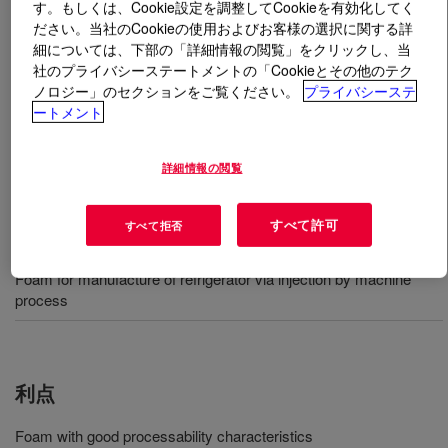
す。もしくは、Cookie設定を調整してCookieを有効化してく
ださい。当社のCookieの使用およびお客様の選択に関する詳
とは
DSD 516.02 Formulated Polyol
?
細については、下部の「詳細情報の閲覧」をクリックし、当
社のプライバシーステートメントの「Cookieとその他のテク
ノロジー」のセクションをご覧ください。
プライバシーステ
A formulated polyether polyol which is cyclopentane
ートメント
blown system and used with PAPI™ 27 Polymeric MDI
or PAPI™ 135C Polymeric MDI for the production of rigid
polyurethane foam.
詳細情報の閲覧
すべて許可
すべて拒否
用途
Foam for manufacture of refrigerator via injection by machine
process
利点
Foam with good processability characteristics