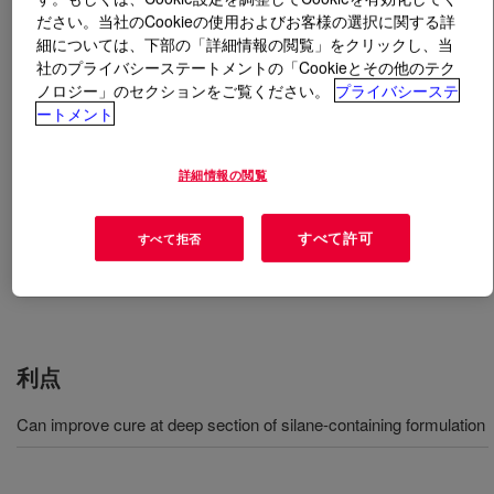
ださい。当社のCookieの使用およびお客様の選択に関する詳
細については、下部の「詳細情報の閲覧」をクリックし、当
とは
DOWSIL™ Z-6400 Silane
?
社のプライバシーステートメントの「Cookieとその他のテク
ノロジー」のセクションをご覧ください。
プライバシーステ
トリメチルフェノキシシラン。
ートメント
用途
詳細情報の閲覧
Ingredient for curable compositions
すべて許可
すべて拒否
Chemical reagent
利点
Can improve cure at deep section of silane-containing formulation