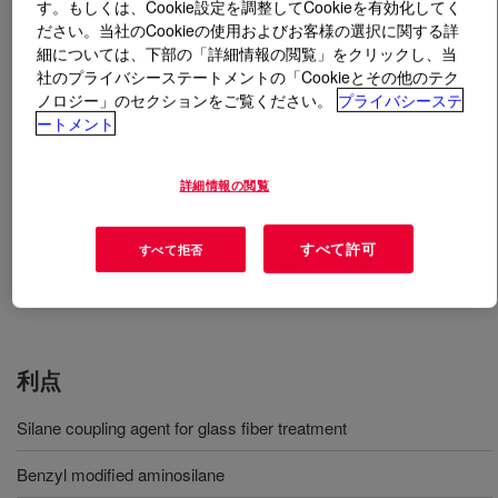
す。もしくは、Cookie設定を調整してCookieを有効化してく
ださい。当社のCookieの使用およびお客様の選択に関する詳
とは
DOWSIL™ Z-6049 Silane
?
細については、下部の「詳細情報の閲覧」をクリックし、当
社のプライバシーステートメントの「Cookieとその他のテク
ノロジー」のセクションをご覧ください。
プライバシーステ
Benzyl Aminoethyl Aminopropyl Trimethoxysilane
ートメント
用途
詳細情報の閲覧
Glass fiber reinforced composites
すべて許可
すべて拒否
Glass cloth reinforced printed circuit board
利点
Silane coupling agent for glass fiber treatment
Benzyl modified aminosilane