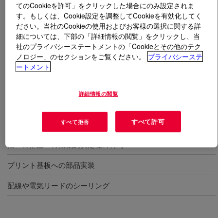
てのCookieを許可」をクリックした場合にのみ設定されま
す。もしくは、Cookie設定を調整してCookieを有効化してく
とは
DOWSIL™ X3-6211 Encapsulant
?
ださい。当社のCookieの使用およびお客様の選択に関する詳
細については、下部の「詳細情報の閲覧」をクリックし、当
1成分形、UV硬化型シリコーンゲル。透明、高い流動
社のプライバシーステートメントの「Cookieとその他のテク
性、低温でもゲルの柔らかさを示す優れた耐寒性。PCB
ノロジー」のセクションをご覧ください。
プライバシーステ
ートメント
の封止またはコーティングに適しています。
詳細情報の閲覧
用途
すべて許可
すべて拒否
モジュールやハウジングの開口部の封止
個々の部品への機械的安定性の付与
プリント基板への部品実装
配線や電気リードのシーリング