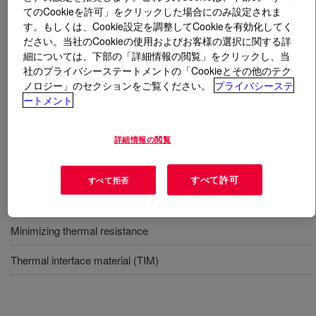
てのCookieを許可」をクリックした場合にのみ設定されま
す。もしくは、Cookie設定を調整してCookieを有効化してく
とは
DOWSIL™ TC-5960 Thermally Conductive
ださい。当社のCookieの使用およびお客様の選択に関する詳
Compound
?
細については、下部の「詳細情報の閲覧」をクリックし、当
社のプライバシーステートメントの「Cookieとその他のテク
One-part, gray, 6.0 W/mK thermally conductive
ノロジー」のセクションをご覧ください。
プライバシーステ
compound formulated to dissipate heat in bare die
ートメント
electronics applications. DOWSIL™ TC-5960 Thermally
Conductive Compound is non-curing, with low thermal
詳細情報の閲覧
resistance.
すべて許可
すべて拒否
用途
Minimizing thermal resistance
Thermal interface material (TIM)