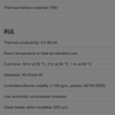
Thermal interface material (TIM)
利点
Thermal conductivity: 3.0 W/mK
Room temperature or heat-accelerated cure
Cure time: 18 hr at 25 °C, 2 hr at 50 °C, 1 hr at 80 °C
Hardness: 65 Shore 00
Controlled silicone volatility (<100 ppm, passes ASTM E595)
Low assembly compression stresses
Glass beads option available (250 µm)