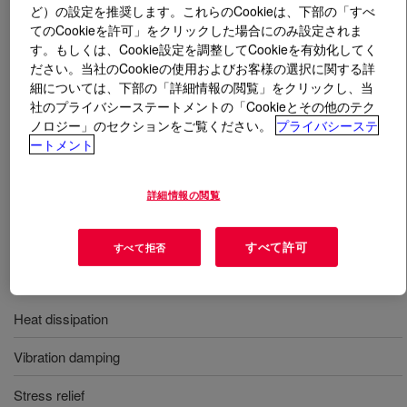
ど）の設定を推奨します。これらのCookieは、下部の「すべ
てのCookieを許可」をクリックした場合にのみ設定されま
とは
DOWSIL™ TC-4530 CV Gap Filler
?
す。もしくは、Cookie設定を調整してCookieを有効化してく
ださい。当社のCookieの使用およびお客様の選択に関する詳
Two-part, blue, 3.0 W/mK thermally conductive gap filler
細については、下部の「詳細情報の閲覧」をクリックし、当
formulated to dissipate heat in electronics applications,
社のプライバシーステートメントの「Cookieとその他のテク
ノロジー」のセクションをご覧ください。
プライバシーステ
such as electronic control units, power electronics, and
ートメント
advanced driver assistance systems (ADAS).
DOWSIL™ TC-4530 CV Gap Filler features thixotropic
characteristics that benefits processability and vertical
詳細情報の閲覧
hold stability.
すべて許可
すべて拒否
用途
Heat dissipation
Vibration damping
Stress relief