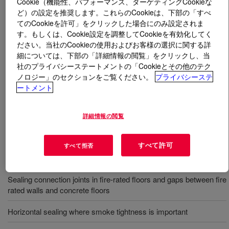
Cookie（機能性、パフォーマンス、ターゲティングCookieな
ど）の設定を推奨します。これらのCookieは、下部の「すべ
とは
DOWSIL™ Smoke Seal 800SL
?
てのCookieを許可」をクリックした場合にのみ設定されま
す。もしくは、Cookie設定を調整してCookieを有効化してく
ださい。当社のCookieの使用およびお客様の選択に関する詳
This self-leveling, one-part silicone sealant has excellent
細については、下部の「詳細情報の閲覧」をクリックし、当
unprimed adhesion to many common, non-porous
社のプライバシーステートメントの「Cookieとその他のテク
building substrates. A low-modulus sealant, with high
ノロジー」のセクションをご覧ください。
プライバシーステ
adhesive strength and movement capability it has
ートメント
excellent fire resistant properties, which can help
prevent the spread of smoke and flames in horizontal
詳細情報の閲覧
floor joints.
すべて許可
すべて拒否
用途
Sealing connection joints in fire-rated floors and gaps between fire
rated walls and concrete floors
Horizontal sealing where smoke tightness is important