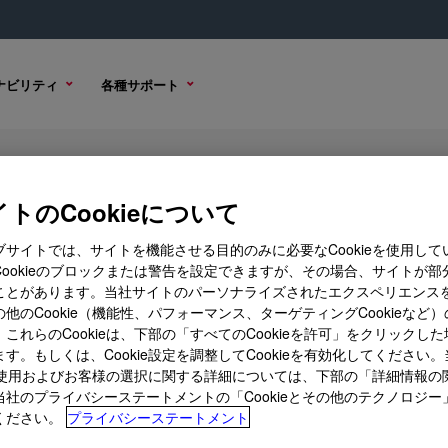
ナビリティ
各種サポート
ulsion
トのCookieについて
ブサイトでは、サイトを機能させる目的のみに必要なCookieを使用して
Cookieのブロックまたは警告を設定できますが、その場合、サイトが部
ことがあります。当社サイトのパーソナライズされたエクスペリエンス
購入オプション
他のCookie（機能性、パフォーマンス、ターゲティングCookieなど
これらのCookieは、下部の「すべてのCookieを許可」をクリックし
す。もしくは、Cookie設定を調整してCookieを有効化してください
ieの使用およびお客様の選択に関する詳細については、下部の「詳細情報の
当社のプライバシーステートメントの「Cookieとその他のテクノロジー
ください。
プライバシーステートメント