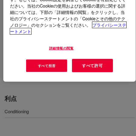
ださい。当社のCookieの使用およびお客様の選択に関する詳
細については、下部の「詳細情報の閲覧」をクリックし、当
とは
DOWSIL™ SH 3775 EN Fluid
?
社のプライバシーステートメントの「Cookieとその他のテク
ノロジー」のセクションをご覧ください。
プライバシーステ
ポリエーテル変性シリコーンオイル。ヘアケアに適して
ートメント
いる。
詳細情報の閲覧
用途
すべて許可
すべて拒否
Hair
利点
Conditioning