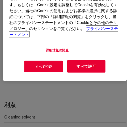
す。もしくは、Cookie設定を調整してCookieを有効化してく
ださい。当社のCookieの使用およびお客様の選択に関する詳
とは
DOWSIL™ R41 Cleaner Plus
?
細については、下部の「詳細情報の閲覧」をクリックし、当
社のプライバシーステートメントの「Cookieとその他のテク
特殊な DOWSIL™ 触媒物質を配合した特別な溶剤。
ノロジー」のセクションをご覧ください。
プライバシーステ
DOWSIL™ シーラントで結合させる様々な基質の洗浄
ートメント
やその他の下準備のために作られたものです。
詳細情報の閲覧
用途
すべて許可
すべて拒否
Cleaning and preparation of the most common surfaces such as
glass, metal profiles, plastics and other non-porous substrates
利点
Cleaning solvent