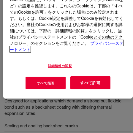
ど）の設定を推奨します。これらのCookieは、下部の「すべ
てのCookieを許可」をクリックした場合にのみ設定されま
とは
DOWSIL™ PV-9001 Backsheet Coating
?
す。もしくは、Cookie設定を調整してCookieを有効化してく
ださい。当社のCookieの使用およびお客様の選択に関する詳
Dow's low modulus silicone coating for solar module
細については、下部の「詳細情報の閲覧」をクリックし、当
backsheets ensuring reliability with non-corrosive cure
社のプライバシーステートメントの「Cookieとその他のテク
and durable adhesion.
ノロジー」のセクションをご覧ください。
プライバシーステ
ートメント
用途
詳細情報の閲覧
Sealing and coating photovoltaic modules where low viscosity
and self-leveling properties in combination with non-corrosive
すべて許可
すべて拒否
cure is required.
Designed for applications which demand a strong but flexible
bond such as a backsheet coating with differing thermal
expansion rates.
Sealing and coating backsheet cracks