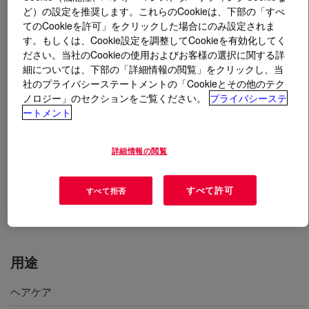
ど）の設定を推奨します。これらのCookieは、下部の「すべ
てのCookieを許可」をクリックした場合にのみ設定されま
とは
DOWSIL™ PMX-1505 Fluid
?
す。もしくは、Cookie設定を調整してCookieを有効化してく
ださい。当社のCookieの使用およびお客様の選択に関する詳
細については、下部の「詳細情報の閲覧」をクリックし、当
社のプライバシーステートメントの「Cookieとその他のテク
ノロジー」のセクションをご覧ください。
プライバシーステ
ートメント
超高粘度のジメチコノールを易生分解性のイソドデカン
で希釈したガムブレンド。ヘアケア、スキンケア、サン
詳細情報の閲覧
ケア、カラーコスメの用途に適しています。
化粧品表示名称＝イソドデカン（および）ジメチコノー
すべて許可
すべて拒否
ル
用途
ヘアケア