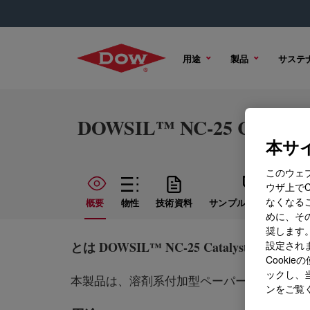
用途
製品
サステ
DOWSIL™ NC-25 Catalyst
本サイ
このウェ
ウザ上で
なくなる
概要
物性
技術資料
サンプル オプション
めに、その
奨します。
とは
DOWSIL™ NC-25 Catalyst
?
設定されま
Cook
ックし、
本製品は、溶剤系付加型ペーパーコーティン
ンをご覧