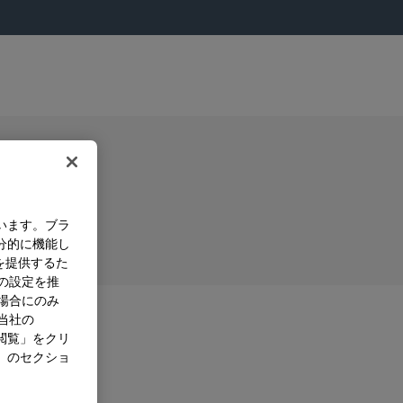
います。ブラ
分的に機能し
を提供するた
）の設定を推
た場合にのみ
。当社の
閲覧」をクリ
」のセクショ