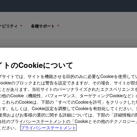
ナビリティ
各種サポート
トのCookieについて
ブサイトでは、サイトを機能させる目的のみに必要なCookieを使用して
Cookieのブロックまたは警告を設定できますが、その場合、サイトが部
ことがあります。当社サイトのパーソナライズされたエクスペリエンス
購入オプション
他のCookie（機能性、パフォーマンス、ターゲティングCookieなど
これらのCookieは、下部の「すべてのCookieを許可」をクリックし
す。もしくは、Cookie設定を調整してCookieを有効化してください
ieの使用およびお客様の選択に関する詳細については、下部の「詳細情報の
当社のプライバシーステートメントの「Cookieとその他のテクノロジー
グ剤や付加型シリコーン粘着剤用白金触媒です。
ください。
プライバシーステートメント