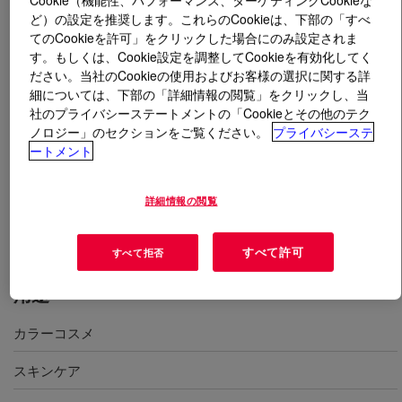
ど）の設定を推奨します。これらのCookieは、下部の「すべ
てのCookieを許可」をクリックした場合にのみ設定されま
とは
DOWSIL™ MQ-1640 Flake Resin
?
す。もしくは、Cookie設定を調整してCookieを有効化してく
ださい。当社のCookieの使用およびお客様の選択に関する詳
シリコーンレジンフレーク。MQ レジンと T プロピルレ
細については、下部の「詳細情報の閲覧」をクリックし、当
ジンの混合物。スキンケアや化粧品製品向けに、色移り
社のプライバシーステートメントの「Cookieとその他のテク
せず、洗っても落ちない機能、軟質フィルム、快適なつ
ノロジー」のセクションをご覧ください。
プライバシーステ
け心地を実現。日焼け止めに使用すると、洗っても落ち
ートメント
にくい。 SPF 効果を高めることも可能。化粧品表示名
称＝トリメチルシロキシケイ酸、 ポリプロピルシルセ
詳細情報の閲覧
スキオキサン
すべて許可
すべて拒否
用途
カラーコスメ
スキンケア