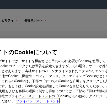
ナビリティ
各種サポート
sin
トのCookieについて
ブサイトでは、サイトを機能させる目的のみに必要なCookieを使用して
Cookieのブロックまたは警告を設定できますが、その場合、サイトが部
購入オプション
ことがあります。当社サイトのパーソナライズされたエクスペリエンス
他のCookie（機能性、パフォーマンス、ターゲティングCookieなど
これらのCookieは、下部の「すべてのCookieを許可」をクリックし
す。もしくは、Cookie設定を調整してCookieを有効化してください
ieの使用およびお客様の選択に関する詳細については、下部の「詳細情報の
当社のプライバシーステートメントの「Cookieとその他のテクノロジー
ください。
プライバシーステートメント