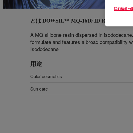
詳細情報の
とは
DOWSIL™ MQ-1610 ID Resin
?
A MQ silicone resin dispersed in isododecane. 
formulate and features a broad compatibility w
Isododecane
用途
Color cosmetics
Sun care