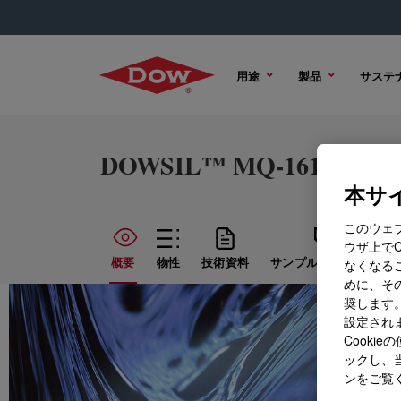
用途
製品
サステ
DOWSIL™ MQ-1610 ID Re
本サイ
このウェ
ウザ上で
概要
物性
技術資料
サンプル オプション
なくなる
めに、その
奨します。
設定されま
Cook
ックし、
ンをご覧