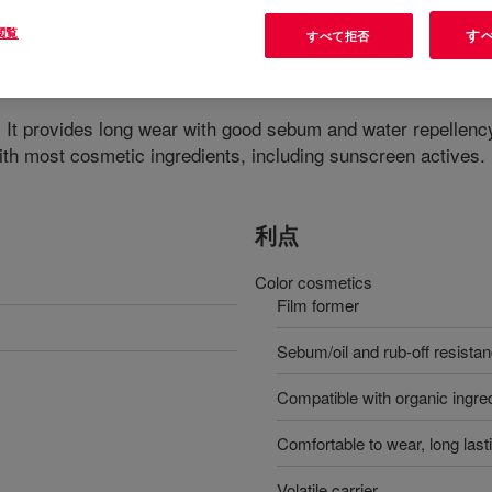
閲覧
す
すべて拒否
It provides long wear with good sebum and water repellency. 
ith most cosmetic ingredients, including sunscreen actives.
利点
Color cosmetics
Film former
Sebum/oil and rub-off resista
Compatible with organic ingre
Comfortable to wear, long last
Volatile carrier