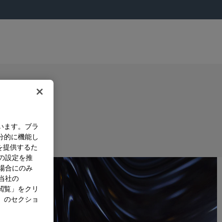
います。ブラ
分的に機能し
を提供するた
）の設定を推
た場合にのみ
。当社の
閲覧」をクリ
」のセクショ