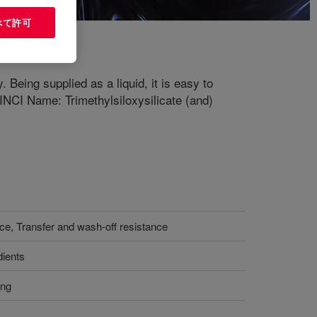
べて許可
Being supplied as a liquid, it is easy to
 INCI Name: Trimethylsiloxysilicate (and)
nce, Transfer and wash-off resistance
dients
ing