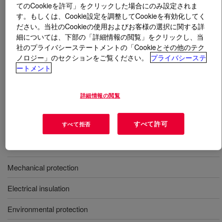
てのCookieを許可」をクリックした場合にのみ設定されま
す。もしくは、Cookie設定を調整してCookieを有効化してく
とは
DOWSIL™ ME-4139 Encapsulant Dark Grey
?
ださい。当社のCookieの使用およびお客様の選択に関する詳
細については、下部の「詳細情報の閲覧」をクリックし、当
社のプライバシーステートメントの「Cookieとその他のテク
1 成分形、ダークグレー、熱硬化、分注によって制御さ
ノロジー」のセクションをご覧ください。
プライバシーステ
れたチキソトロピー流動性、自己プライミング接着。
ートメント
詳細情報の閲覧
用途
すべて許可
すべて拒否
Encapsulation
Stress relief
Mechanical protection
Electrical insulation
Environmental protection