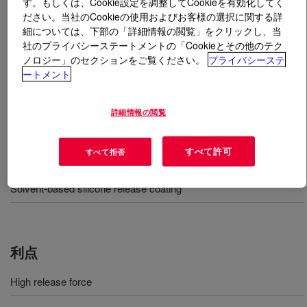
す。もしくは、Cookie設定を調整してCookieを有効化してく
ださい。当社のCookieの使用およびお客様の選択に関する詳
とは
DOWSIL™ LTC 355
?
細については、下部の「詳細情報の閲覧」をクリックし、当
社のプライバシーステートメントの「Cookieとその他のテク
ノロジー」のセクションをご覧ください。
プライバシーステ
溶剤タイプ低温付加硬化型中剥離グレードのシリコーン
ートメント
剥離コーティングです。外気暴露性が良好なタイプで
す。
詳細情報の閲覧
すべて許可
すべて拒否
用途
Solvent-based silicone release coating
利点
High release force