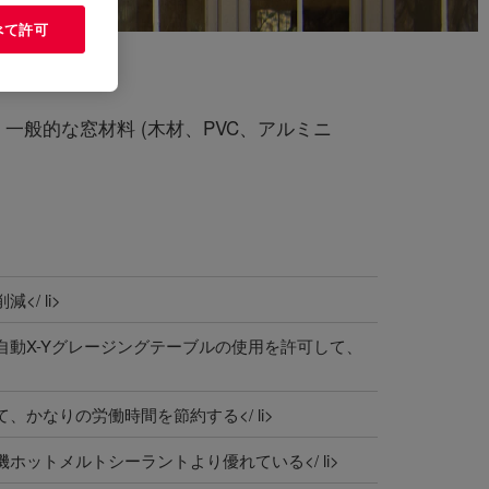
べて許可
般的な窓材料 (木材、PVC、アルミニ
/ li>
自動X-Yグレージングテーブルの使用を許可して、
かなりの労働時間を節約する</ li>
ホットメルトシーラントより優れている</ li>