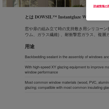
詳細情報の
とは
DOWSIL™ Instantglaze Window Assem
窓や扉の組み立て時の支持敷き用シリコーン接
ウム、ガラス繊維) 、耐衝撃窓ガラス、複層
用途
Backbedding sealant in the assembly of windows an
With high-speed XY glazing equipment to improve man
window performance
Most common window materials (wood, PVC, aluminum
glazing; compatible with most common insulating gla