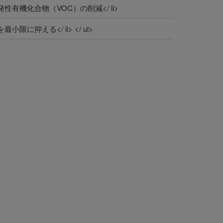
有機化合物（VOC）の削減</ li>
に抑える</ li> </ ul>