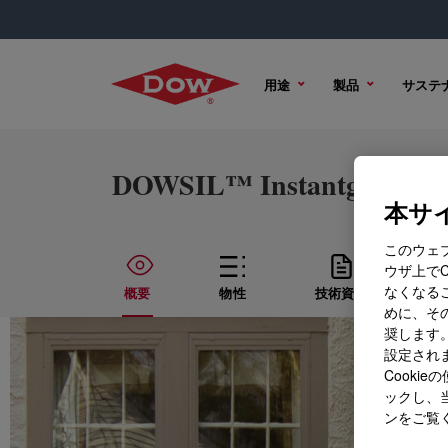
用途
製品
サステ
DOWSIL™ Instantglaze Wi
本サイ
このウェ
ウザ上で
なくなる
概要
物性
技術資料
めに、その
奨します。
設定されま
Cook
ックし、
ンをご覧