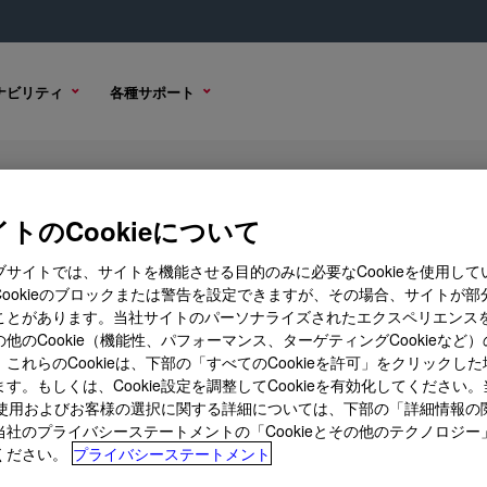
ナビリティ
各種サポート
ndow Assembly Sealant
トのCookieについて
ブサイトでは、サイトを機能させる目的のみに必要なCookieを使用して
Cookieのブロックまたは警告を設定できますが、その場合、サイトが部
ことがあります。当社サイトのパーソナライズされたエクスペリエンス
サンプル オプション
購入オプション
他のCookie（機能性、パフォーマンス、ターゲティングCookieなど
これらのCookieは、下部の「すべてのCookieを許可」をクリックし
す。もしくは、Cookie設定を調整してCookieを有効化してください
ieの使用およびお客様の選択に関する詳細については、下部の「詳細情報の
当社のプライバシーステートメントの「Cookieとその他のテクノロジー
ください。
プライバシーステートメント