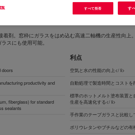
閲覧
す
すべて拒否
bly Sealant
?
着剤。窓枠にガラスをはめ込む高速二軸機の生産性向上。一
ガラスにも使用可能。
利点
d doors
空気と水の性能の向上</ li>
ufacturing productivity and
自動処理で製造時間とコストを削減<
標準のホットメルト塗布装置と
, fiberglass) for standard
生産を高速化する</ li>
ss sealants
手作業のテープガラスと比較して、
ポリウレタンやブチルなどの有機