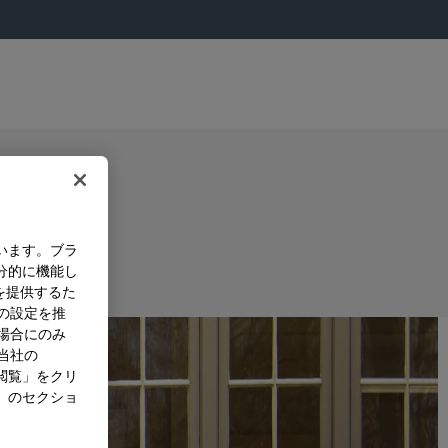
います。ブラ
分的に機能し
を提供するた
）の設定を推
た場合にのみ
。当社の
閲覧」をクリ
」のセクショ