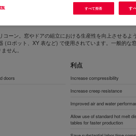
閲覧
す
すべて拒否
Adhesive
?
リコーン。窓やドアの組立における生産性を向上させるよ
(ロボット、XY 表など) で使用されています。一般的な窓
りません。
利点
nd doors
Increase compressibility
Increase creep resistance
Improved air and water perform
Allow use of standard hot melt 
tables for faster production
Save substantial labor time comp