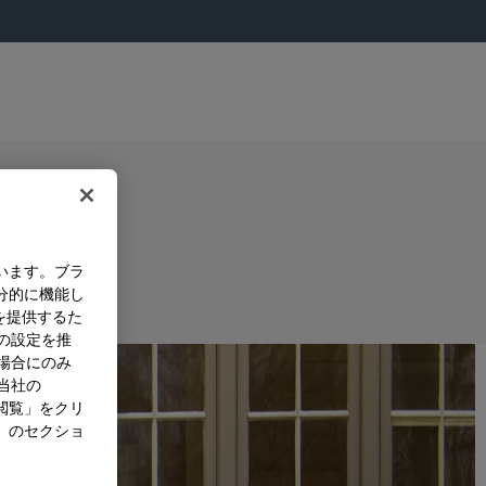
います。ブラ
分的に機能し
を提供するた
）の設定を推
た場合にのみ
。当社の
閲覧」をクリ
」のセクショ