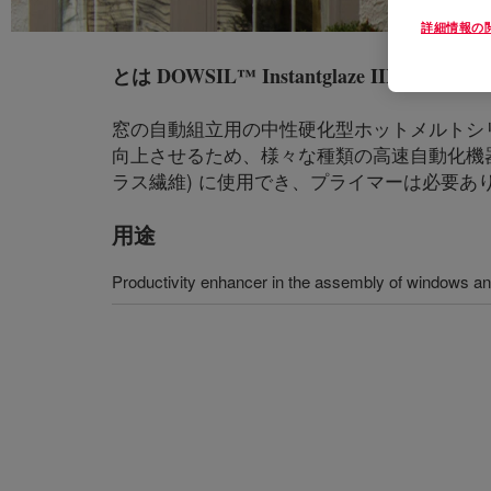
詳細情報の
とは
DOWSIL™ Instantglaze III Assembly 
窓の自動組立用の中性硬化型ホットメルトシ
向上させるため、様々な種類の高速自動化機器 
ラス繊維) に使用でき、プライマーは必要あ
用途
Productivity enhancer in the assembly of windows a