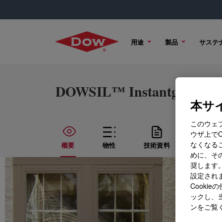
用途
製品
サステ
DOWSIL™ Instantglaze III
本サイ
このウェ
ウザ上で
なくなる
概要
物性
技術資料
サンプ
めに、その
奨します。
設定されま
Cook
ックし、
ンをご覧