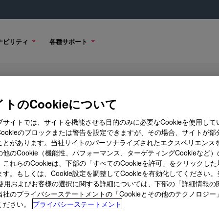
ナビリティ
各種サポート
 Assembly Adhesive
トのCookieについて
ブサイトでは、サイトを機能させる目的のみに必要なCookieを使用して
Cookieのブロックまたは警告を設定できますが、その場合、サイトが部
ことがあります。当社サイトのパーソナライズされたエクスペリエンス
ル オプション
購入オプション
他のCookie（機能性、パフォーマンス、ターゲティングCookieなど
これらのCookieは、下部の「すべてのCookieを許可」をクリックし
す。もしくは、Cookie設定を調整してCookieを有効化してください
ieの使用およびお客様の選択に関する詳細については、下部の「詳細情報の
当社のプライバシーステートメントの「Cookieとその他のテクノロジー
ください。
プライバシーステートメント