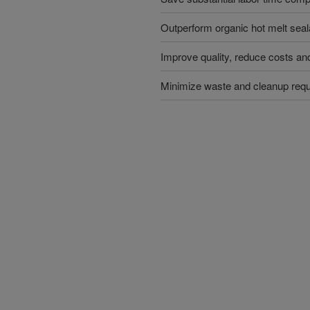
Outperform organic hot melt seal
Improve quality, reduce costs a
Minimize waste and cleanup req