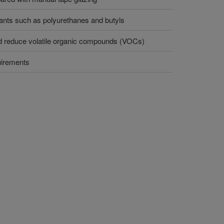
ants such as polyurethanes and butyls
nd reduce volatile organic compounds (VOCs)
uirements