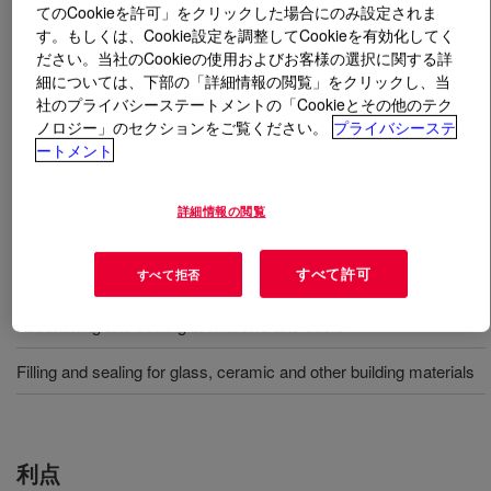
てのCookieを許可」をクリックした場合にのみ設定されま
す。もしくは、Cookie設定を調整してCookieを有効化してく
とは
DOWSIL™ GP Plus Silicone Sealant
?
ださい。当社のCookieの使用およびお客様の選択に関する詳
細については、下部の「詳細情報の閲覧」をクリックし、当
Highly Effective Silicone Sealant is a fast curing, high
社のプライバシーステートメントの「Cookieとその他のテク
strength, versatile and durable gel for glass sealing and
ノロジー」のセクションをご覧ください。
プライバシーステ
ートメント
general building materials.
詳細情報の閲覧
用途
すべて許可
すべて拒否
Assembling and sealing in glass cabinets and show room
Assembling and sealing in windows and doors
Filling and sealing for glass, ceramic and other building materials
利点