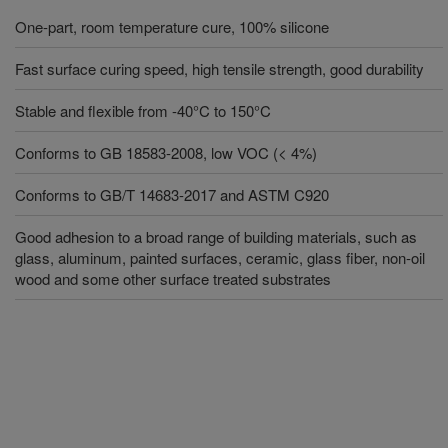
One-part, room temperature cure, 100% silicone
Fast surface curing speed, high tensile strength, good durability
Stable and flexible from -40°C to 150°C
Conforms to GB 18583-2008, low VOC (< 4%)
Conforms to GB/T 14683-2017 and ASTM C920
Good adhesion to a broad range of building materials, such as
glass, aluminum, painted surfaces, ceramic, glass fiber, non-oil
wood and some other surface treated substrates