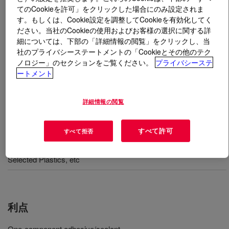
てのCookieを許可」をクリックした場合にのみ設定されま
す。もしくは、Cookie設定を調整してCookieを有効化してく
とは
DOWSIL™ Glass & Metal Sealant
?
ださい。当社のCookieの使用およびお客様の選択に関する詳
細については、下部の「詳細情報の閲覧」をクリックし、当
高性能、1 成分形、中性硬化型シリコーンシーラント
社のプライバシーステートメントの「Cookieとその他のテク
ノロジー」のセクションをご覧ください。
プライバシーステ
ートメント
用途
詳細情報の閲覧
DOWSIL™ Glass & Metal Silicone Sealant is a high performance
neutral cure silicone sealant designed for a wide range of glazing,
weathersealing and Professional Trade Applications; will bond to
すべて許可
すべて拒否
form a strong weatherproof seal on most common building
materials, like Glass, Aluminum, Brick, Concrete, Steel, Ceramic,
Selected Plastics, etc
利点
One-component adhesive/sealant