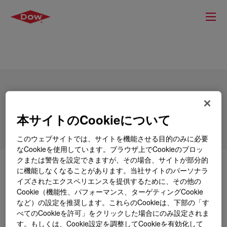
DOWSIL™ G90P A&B
本サイトのCookieについて
このウェブサイトでは、サイトを機能させる目的のみに必要
なCookieを使用しています。ブラウザ上でCookieのブロッ
クまたは警告を設定できますが、その場合、サイトが部分的
とは
DOWSIL™ G90P A&B
?
に機能しなくなることがあります。当社サイトのパーソナラ
イズされたエクスペリエンスを提供するために、その他の
Cookie（機能性、パフォーマンス、ターゲティングCookie
この製品の概要は現在ご覧になることができません。
など）の設定を推奨します。これらのCookieは、下部の「す
当社の技術コンテンツやサンプルなど購入オプション
べてのCookieを許可」をクリックした場合にのみ設定されま
をご確認いただくか、製品詳細について当社にお問い
す。もしくは、Cookie設定を調整してCookieを有効化して