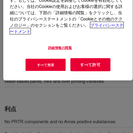
ださい。当社のCookieの使用およびお客様の選択に関する詳
細については、下部の「詳細情報の閲覧」をクリックし、当
とは
DOWSIL™ FS Antifoam 1277
?
社のプライバシーステートメントの「Cookieとその他のテク
ノロジー」のセクションをご覧ください。
プライバシーステ
エマルション型シリコーン消泡剤。水性塗料に適してい
ートメント
る。
詳細情報の閲覧
用途
すべて許可
すべて拒否
Paper sizing agent
Water-based paints, inks and over printing vanishes
利点
No PRTR components and no Ames positive substances