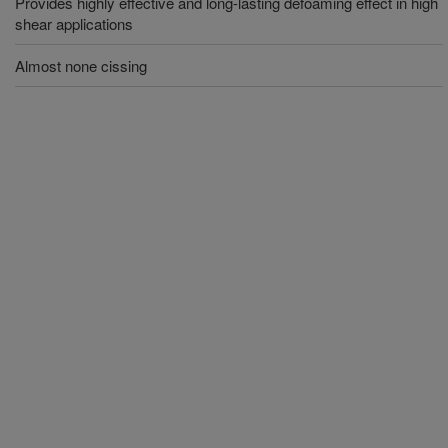
Provides highly effective and long-lasting defoaming effect in high
shear applications
Almost none cissing