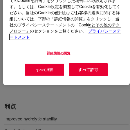
てのCookieを許可」をクリックした場合にのみ設定されま
す。もしくは、Cookie設定を調整してCookieを有効化してく
ださい。当社のCookieの使用およびお客様の選択に関する詳
とは
DOWSIL™ FBL-0563 Formulated Blend
?
細については、下部の「詳細情報の閲覧」をクリックし、当
社のプライバシーステートメントの「Cookieとその他のテク
天然および合成繊維用の自然乾燥型、空気硬化型シリコ
ノロジー」のセクションをご覧ください。
プライバシーステ
ーン繊維仕上げ剤。
ートメント
用途
詳細情報の閲覧
Natural fabrics
すべて許可
すべて拒否
Synthetic fabrics
利点
Improved hydrolytic stability