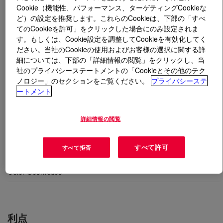
Cookie（機能性、パフォーマンス、ターゲティングCookieな
ど）の設定を推奨します。これらのCookieは、下部の「すべ
とは
DOWSIL™ EL-9241 DM Silicone Elastomer
てのCookieを許可」をクリックした場合にのみ設定されま
Blend
?
す。もしくは、Cookie設定を調整してCookieを有効化してく
ださい。当社のCookieの使用およびお客様の選択に関する詳
シリコーンエラストマーブレンド。揮発性低粘度 (5
細については、下部の「詳細情報の閲覧」をクリックし、当
cSt) ジメチコンとの混合物。D4 と D5 の含有量は 0.1%
社のプライバシーステートメントの「Cookieとその他のテク
ノロジー」のセクションをご覧ください。
プライバシーステ
未満。化粧品表示名称＝ジメチコン（および）ジメチコ
ートメント
ンクロスポリマー
詳細情報の閲覧
用途
すべて許可
すべて拒否
Skin care
Color Cosmetics
利点