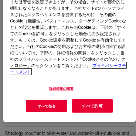
または警告を設定できますが、その場合、サイトが部分的に
機能しなくなることがあります。当社サイトのパーソナライ
とは
DOWSIL™ EL-8051 IN Silicone Organic
ズされたエクスペリエンスを提供するために、その他の
Elastomer Blend
?
Cookie（機能性、パフォーマンス、ターゲティングCookieな
ど）の設定を推奨します。これらのCookieは、下部の「すべ
てのCookieを許可」をクリックした場合にのみ設定されま
シリコーンオーガニックエラストマーブレンド。多種の
す。もしくは、Cookie設定を調整してCookieを有効化してく
有機物や有効成分をシリコーンエラストマー ゲル感触
ださい。当社のCookieの使用およびお客様の選択に関する詳
にする。カラー化粧品、スキンケア製品や日焼け止め製
細については、下部の「詳細情報の閲覧」をクリックし、当
品に適している。ネオペンタン酸イソデシルに高分子量
社のプライバシーステートメントの「Cookieとその他のテク
のポリグリコール変性シリコーンエラストマーの混合
ノロジー」のセクションをご覧ください。
プライバシーステ
物。化粧品表示名称＝ネオペンタン酸イソデシル（およ
ートメント
び）ジメチコン/ビス-イソブチルPPG-20クロスポリマー
詳細情報の閲覧
用途
すべて許可
すべて拒否
Delivery aid for lipophilic actives, including vitamins and
sunscreens
Rheology modifier in oil-in-water and water-in-oil emulsions and