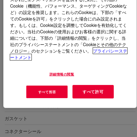
Cookie（機能性、パフォーマンス、ターゲティングCookieな
ど）の設定を推奨します。これらのCookieは、下部の「すべ
とは
DOWSIL™ EA-6052 Fast Low-Temp Cure
てのCookieを許可」をクリックした場合にのみ設定されま
Adhesive Kit
?
す。もしくは、Cookie設定を調整してCookieを有効化してく
ださい。当社のCookieの使用およびお客様の選択に関する詳
2成分形、加熱硬化型シリコーン接着剤。混合比1:1、黒
細については、下部の「詳細情報の閲覧」をクリックし、当
色、流動性が高く、細かい溝やチャネルへの充填が可
社のプライバシーステートメントの「Cookieとその他のテク
能。比較的低温の加熱(100℃)で硬化、接着が可能。自
ノロジー」のセクションをご覧ください。
プライバシーステ
ートメント
動検査用UVインジケーター入り
詳細情報の閲覧
用途
すべて許可
すべて拒否
リッドとハウジングのシーリング
ベースプレートの取り付け
ガスケット
コネクターシール