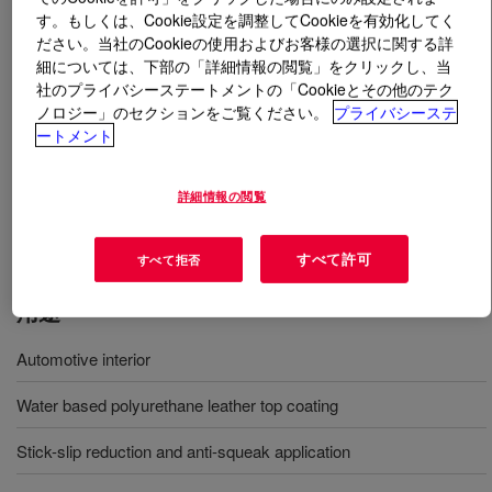
す。もしくは、Cookie設定を調整してCookieを有効化してく
ださい。当社のCookieの使用およびお客様の選択に関する詳
とは
DOWSIL™ CF-7256 LF Emulsion
?
細については、下部の「詳細情報の閲覧」をクリックし、当
社のプライバシーステートメントの「Cookieとその他のテク
Aqueous, BTEX (Benzene, Toluene, Ethylbenzene and
ノロジー」のセクションをご覧ください。
プライバシーステ
Xylene) -free silicone emulsion specially designed to be
ートメント
added to water based polyurethane dispersions. Suitable
for automotive finishing, however, it is generally
詳細情報の閲覧
accepted within the complete spectrum of finishing
systems including furniture, shoe, and garment.
すべて許可
すべて拒否
用途
Automotive interior
Water based polyurethane leather top coating
Stick-slip reduction and anti-squeak application