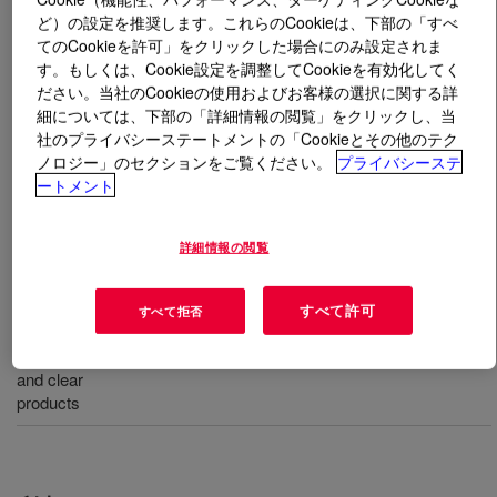
ど）の設定を推奨します。これらのCookieは、下部の「すべ
てのCookieを許可」をクリックした場合にのみ設定されま
とは
DOWSIL™ CE-8170 AF MicroEmulsion
?
す。もしくは、Cookie設定を調整してCookieを有効化してく
ださい。当社のCookieの使用およびお客様の選択に関する詳
ヘアケア製品に使用する高分子量アミノ官能性シリコー
細については、下部の「詳細情報の閲覧」をクリックし、当
ンポリマーのエマルジョン。INCI 名: アモジメチコン
社のプライバシーステートメントの「Cookieとその他のテク
(および) C11-15 パレス-7 (および) ラウレス-9 (および)
ノロジー」のセクションをご覧ください。
プライバシーステ
グリセリン (および) トリデセス-12
ートメント
詳細情報の閲覧
用途
Excellent conditioning additive for a wide range of hair care
すべて許可
すべて拒否
applications
including rinse-off conditioners, shampoos, leave-in conditioners
and clear
products