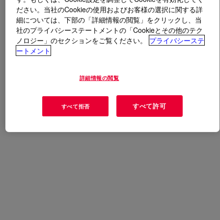
ださい。当社のCookieの使用およびお客様の選択に関する詳
細については、下部の「詳細情報の閲覧」をクリックし、当
とは
DOWSIL™ BY 23-703 Dispersion
?
社のプライバシーステートメントの「Cookieとその他のテク
ノロジー」のセクションをご覧ください。
プライバシーステ
この製品の概要は現在ご覧になることができません。当
ートメント
社の技術コンテンツやサンプルなど購入オプションをご
確認いただくか、製品詳細について当社にお問い合わせ
詳細情報の閲覧
ください。
すべて許可
すべて拒否