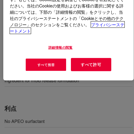
ださい。当社のCookieの使用およびお客様の選択に関する詳
細については、下部の「詳細情報の閲覧」をクリックし、当
とは
DOWSIL™ BY 22-736 EX Emulsion
?
社のプライバシーステートメントの「Cookieとその他のテク
ノロジー」のセクションをご覧ください。
プライバシーステ
乳白色のシリコーン／シリコーンレジンエマルション
ートメント
詳細情報の閲覧
用途
すべて許可
すべて拒否
Ingredient for polish to keep appearance and water repellency
Ingredient for mold release formulation
利点
No APEO surfactant