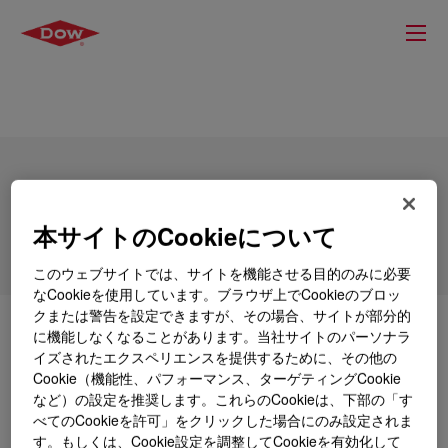
DOWSIL™ BY 11-906
本サイトのCookieについて
このウェブサイトでは、サイトを機能させる目的のみに必要
なCookieを使用しています。ブラウザ上でCookieのブロッ
クまたは警告を設定できますが、その場合、サイトが部分的
とは
DOWSIL™ BY 11-906
?
に機能しなくなることがあります。当社サイトのパーソナラ
イズされたエクスペリエンスを提供するために、その他の
Cookie（機能性、パフォーマンス、ターゲティングCookie
Silicone polymer blend for fiber finishing.
など）の設定を推奨します。これらのCookieは、下部の「す
べてのCookieを許可」をクリックした場合にのみ設定されま
す。もしくは、Cookie設定を調整してCookieを有効化して