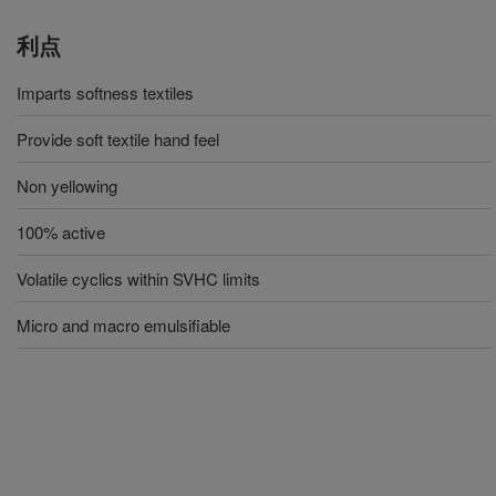
利点
Imparts softness textiles
Provide soft textile hand feel
Non yellowing
100% active
Volatile cyclics within SVHC limits
Micro and macro emulsifiable