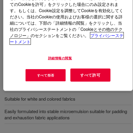
てのCookieを許可」をクリックした場合にのみ設定されま
す。もしくは、Cookie設定を調整してCookieを有効化してく
とは
DOWSIL™ AP 8041 Fluid
?
ださい。当社のCookieの使用およびお客様の選択に関する詳
細については、下部の「詳細情報の閲覧」をクリックし、当
A sustainable amino polymer softener.
社のプライバシーステートメントの「Cookieとその他のテク
ノロジー」のセクションをご覧ください。
プライバシーステ
ートメント
用途
詳細情報の閲覧
Textile fabric and garment finishing
Textile finishing softener
すべて許可
すべて拒否
Cotton, synthetics and blended fabrics
Suitable for white and colored fabrics
Easily formulated into stable microemulsion suitable for padding
and exhaustion fabric applications