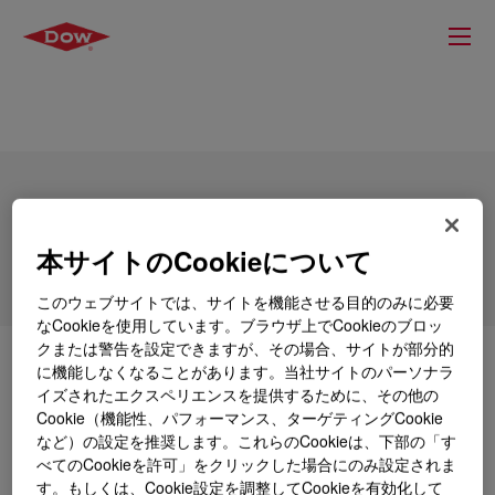
DOWSIL™ ALLGUARD Primer
本サイトのCookieについて
このウェブサイトでは、サイトを機能させる目的のみに必要
なCookieを使用しています。ブラウザ上でCookieのブロッ
クまたは警告を設定できますが、その場合、サイトが部分的
とは
DOWSIL™ ALLGUARD Primer
?
に機能しなくなることがあります。当社サイトのパーソナラ
イズされたエクスペリエンスを提供するために、その他の
Cookie（機能性、パフォーマンス、ターゲティングCookie
DOWSIL™ AllGuard Silicone Elastomeric Coating
など）の設定を推奨します。これらのCookieは、下部の「す
(DOWSIL™ AllGuard シリコーンエラストマー コーテ
べてのCookieを許可」をクリックした場合にのみ設定されま
ィング) と組み合わせて使用する水性シリコーン接着
す。もしくは、Cookie設定を調整してCookieを有効化して