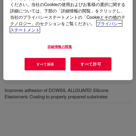
促進剤。
ください。当社のCookieの使用およびお客様の選択に関する
詳細については、下部の「詳細情報の閲覧」をクリックし、
当社のプライバシーステートメントの「Cookieとその他のテ
用途
クノロジー」のセクションをご覧ください。
プライバシー
ステートメント
全天候型耐候性
詳細情報の閲覧
利点
すべて許可
すべて拒否
Water-based
Improves adhesion of DOWSIL ALLGUARD Silicone
Elastomeric Coating to properly prepared substrates