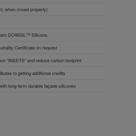
/L when mixed properly)
arbon DOWSIL™ Silicone.
rality Certificate on request
on “INSETS” and reduce carbon footprint
ibutes to getting additional credits
ith long-term durable façade silicones