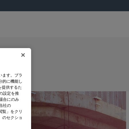
ng Agent
います。ブラ
分的に機能し
購入オプション
を提供するた
）の設定を推
た場合にのみ
。当社の
閲覧」をクリ
」のセクショ