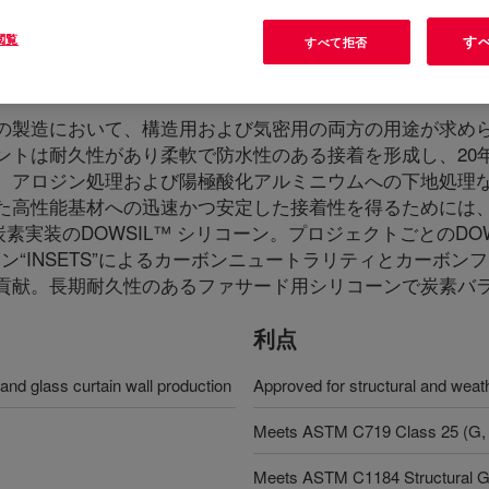
閲覧
す
すべて拒否
ant Base and Curing Agent
?
の製造において、構造用および気密用の両方の用途が求め
トは耐久性があり柔軟で防水性のある接着を形成し、20年
、アロジン処理および陽極酸化アルミニウムへの下地処理
高性能基材への迅速かつ安定した接着性を得るためには、DO
炭素実装のDOWSIL™ シリコーン。プロジェクトごとのD
ン“INSETS”によるカーボンニュートラリティとカーボン
貢献。長期耐久性のあるファサード用シリコーンで炭素バラ
利点
 and glass curtain wall production
Approved for structural and weat
Meets ASTM C719 Class 25 (G, 
Meets ASTM C1184 Structural Gl