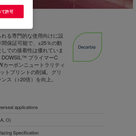
べて許可
られる専門的な使用向けに設
間保証可能で、±25％の動
なしでの接着性は優れていま
WSIL™ プライマーC
OWカーボンニュートラリティ
フットプリントの削減。グリ
ンス（>20倍）を向上。
herseal applications
A, O)
azing Specification