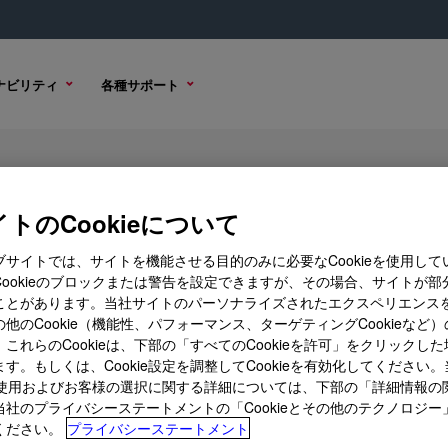
ナビリティ
各種サポート
ral Glazing Sealant Base and Curi
トのCookieについて
ブサイトでは、サイトを機能させる目的のみに必要なCookieを使用して
Cookieのブロックまたは警告を設定できますが、その場合、サイトが部
技術資料
サンプル オプション
ことがあります。当社サイトのパーソナライズされたエクスペリエンス
他のCookie（機能性、パフォーマンス、ターゲティングCookieなど
これらのCookieは、下部の「すべてのCookieを許可」をクリックし
す。もしくは、Cookie設定を調整してCookieを有効化してください
ieの使用およびお客様の選択に関する詳細については、下部の「詳細情報の
当社のプライバシーステートメントの「Cookieとその他のテクノロジー
ください。
プライバシーステートメント