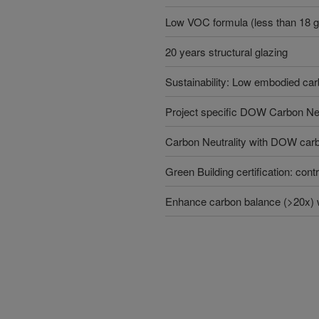
Low VOC formula (less than 18 g
20 years structural glazing
Sustainability: Low embodied c
Project specific DOW Carbon Neut
Carbon Neutrality with DOW carb
Green Building certification: contr
Enhance carbon balance (>20x) w