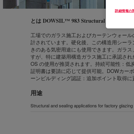
詳細情報の
とは
DOWSIL™ 983 Structural Glazing Seal
工場でのガラス施工およびカーテンウォール
計されています。硬化後、この構造用シーラン
きのある気密用途にも使用できます。ガラス
すが、特に建築用構造ガラス施工に承認された
OS の使用が推奨されます。持続可能性：低
証明書は要請に応じて提供可能。DOWカーボ
ーンビルディング認証：追加ポイント取得に
用途
Structural and sealing applications for factory glazing