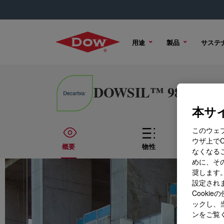
用途
製品
サステ
DOWSIL™ 983 Structu
本サイ
このウェ
ウザ上で
概要
物性
なくなる
めに、その
奨します。
設定されま
Cook
ックし、
ンをご覧