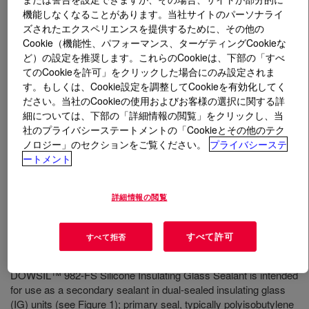
機能しなくなることがあります。当社サイトのパーソナライ
ズされたエクスペリエンスを提供するために、その他の
とは
DOWSIL™ 982 FS Silicone Insulating Glass
Cookie（機能性、パフォーマンス、ターゲティングCookieな
Sealant
?
ど）の設定を推奨します。これらのCookieは、下部の「すべ
てのCookieを許可」をクリックした場合にのみ設定されま
PVC-U、ガラス、施釉表面およびレンガのシーリングの
す。もしくは、Cookie設定を調整してCookieを有効化してく
ために特別に開発された 1 成分形、中性硬化型、低弾性
ださい。当社のCookieの使用およびお客様の選択に関する詳
シリコーンシーラント。DOWSIL™ 982 は硬化すると、
細については、下部の「詳細情報の閲覧」をクリックし、当
化学的安定性に優れた耐久性、弾性、柔軟性の高いシリ
社のプライバシーステートメントの「Cookieとその他のテク
ノロジー」のセクションをご覧ください。
プライバシーステ
コーンシールになり、風雨に耐えられる接着強度を発揮
ートメント
します。DOWSIL™ 982 は、ガラスだけでなく、亜鉛め
っき鋼やアルミなどの金属にも下塗りなしで優れた接着
強度を発揮します。
詳細情報の閲覧
すべて許可
すべて拒否
用途
DOWSIL™ 982-FS Silicone Insulating Glass Sealant is intended
for use as a secondary sealant in dual-sealed insulating glass
(IG) units (see Figure 1); primary seal, typically polyisobutylene